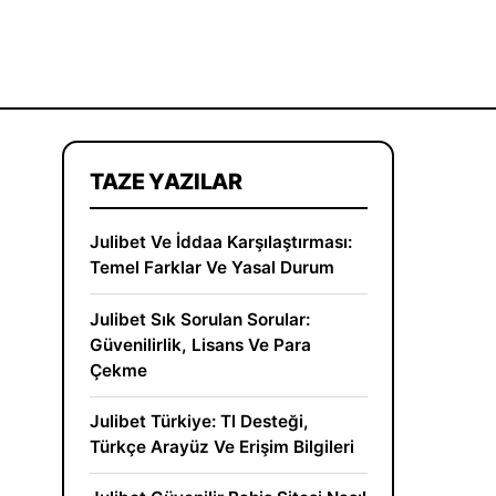
TAZE YAZILAR
Julibet Ve İddaa Karşılaştırması:
Temel Farklar Ve Yasal Durum
Julibet Sık Sorulan Sorular:
Güvenilirlik, Lisans Ve Para
Çekme
Julibet Türkiye: Tl Desteği,
Türkçe Arayüz Ve Erişim Bilgileri