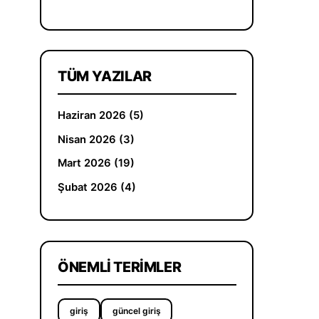
TÜM YAZILAR
Haziran 2026 (5)
Nisan 2026 (3)
Mart 2026 (19)
Şubat 2026 (4)
ÖNEMLI TERIMLER
giriş
güncel giriş