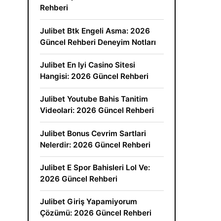
Rehberi
Julibet Btk Engeli Asma: 2026
Güncel Rehberi Deneyim Notları
Julibet En Iyi Casino Sitesi
Hangisi: 2026 Güncel Rehberi
Julibet Youtube Bahis Tanitim
Videolari: 2026 Güncel Rehberi
Julibet Bonus Cevrim Sartlari
Nelerdir: 2026 Güncel Rehberi
Julibet E Spor Bahisleri Lol Ve:
2026 Güncel Rehberi
Julibet Giriş Yapamiyorum
Çözümü: 2026 Güncel Rehberi