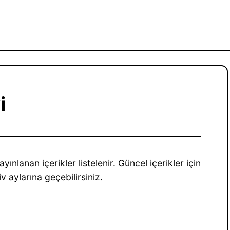
i
lanan içerikler listelenir. Güncel içerikler için
v aylarına geçebilirsiniz.