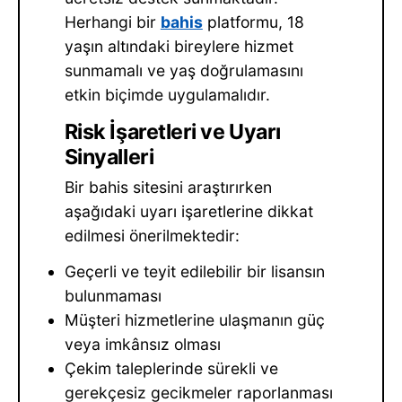
Herhangi bir
bahis
platformu, 18
yaşın altındaki bireylere hizmet
sunmamalı ve yaş doğrulamasını
etkin biçimde uygulamalıdır.
Risk İşaretleri ve Uyarı
Sinyalleri
Bir bahis sitesini araştırırken
aşağıdaki uyarı işaretlerine dikkat
edilmesi önerilmektedir:
Geçerli ve teyit edilebilir bir lisansın
bulunmaması
Müşteri hizmetlerine ulaşmanın güç
veya imkânsız olması
Çekim taleplerinde sürekli ve
gerekçesiz gecikmeler raporlanması