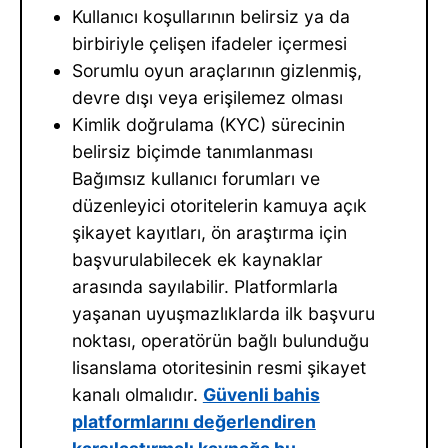
Kullanıcı koşullarının belirsiz ya da
birbiriyle çelişen ifadeler içermesi
Sorumlu oyun araçlarının gizlenmiş,
devre dışı veya erişilemez olması
Kimlik doğrulama (KYC) sürecinin
belirsiz biçimde tanımlanması
Bağımsız kullanıcı forumları ve
düzenleyici otoritelerin kamuya açık
şikayet kayıtları, ön araştırma için
başvurulabilecek ek kaynaklar
arasında sayılabilir. Platformlarla
yaşanan uyuşmazlıklarda ilk başvuru
noktası, operatörün bağlı bulunduğu
lisanslama otoritesinin resmi şikayet
kanalı olmalıdır.
Güvenli bahis
platformlarını değerlendiren