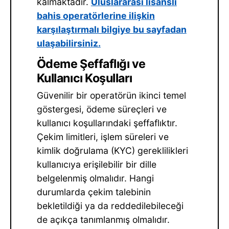
kalmaktadır.
Uluslararası lisanslı
bahis operatörlerine ilişkin
karşılaştırmalı bilgiye bu sayfadan
ulaşabilirsiniz.
Ödeme Şeffaflığı ve
Kullanıcı Koşulları
Güvenilir bir operatörün ikinci temel
göstergesi, ödeme süreçleri ve
kullanıcı koşullarındaki şeffaflıktır.
Çekim limitleri, işlem süreleri ve
kimlik doğrulama (KYC) gereklilikleri
kullanıcıya erişilebilir bir dille
belgelenmiş olmalıdır. Hangi
durumlarda çekim talebinin
bekletildiği ya da reddedilebileceği
de açıkça tanımlanmış olmalıdır.