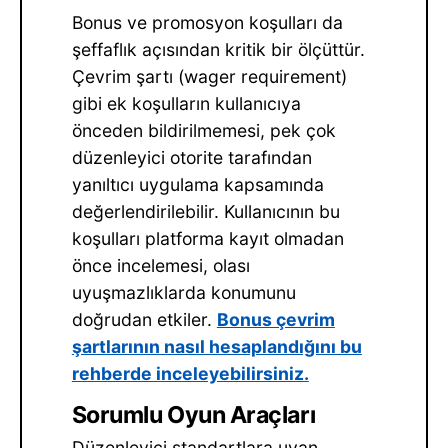
Bonus ve promosyon koşulları da
şeffaflık açısından kritik bir ölçüttür.
Çevrim şartı (wager requirement)
gibi ek koşulların kullanıcıya
önceden bildirilmemesi, pek çok
düzenleyici otorite tarafından
yanıltıcı uygulama kapsamında
değerlendirilebilir. Kullanıcının bu
koşulları platforma kayıt olmadan
önce incelemesi, olası
uyuşmazlıklarda konumunu
doğrudan etkiler.
Bonus çevrim
şartlarının nasıl hesaplandığını bu
rehberde inceleyebilirsiniz.
Sorumlu Oyun Araçları
Düzenleyici standartlara uyan