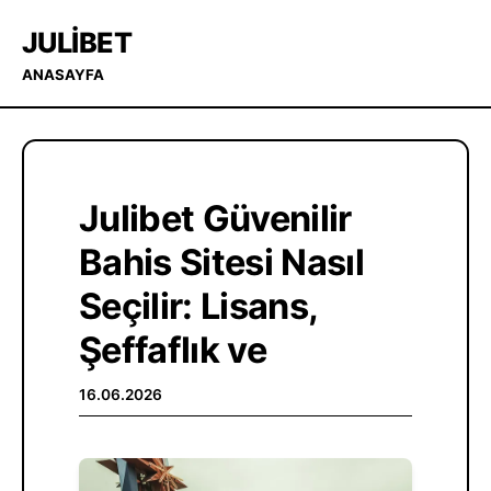
JULIBET
ANASAYFA
Julibet Güvenilir
Bahis Sitesi Nasıl
Seçilir: Lisans,
Şeffaflık ve
16.06.2026