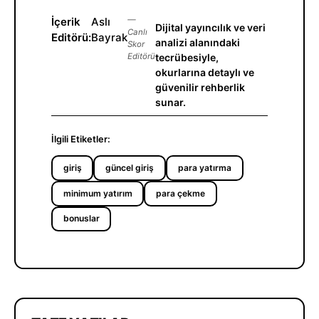
İçerik
Aslı
—
Dijital yayıncılık ve veri
Canlı
Editörü:
Bayrak
analizi alanındaki
Skor
Editörü
tecrübesiyle,
okurlarına detaylı ve
güvenilir rehberlik
sunar.
İlgili Etiketler:
giriş
güncel giriş
para yatırma
minimum yatırım
para çekme
bonuslar