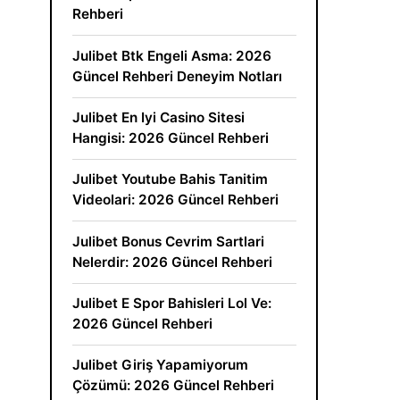
Rehberi
Julibet Btk Engeli Asma: 2026
Güncel Rehberi Deneyim Notları
Julibet En Iyi Casino Sitesi
Hangisi: 2026 Güncel Rehberi
Julibet Youtube Bahis Tanitim
Videolari: 2026 Güncel Rehberi
Julibet Bonus Cevrim Sartlari
Nelerdir: 2026 Güncel Rehberi
Julibet E Spor Bahisleri Lol Ve:
2026 Güncel Rehberi
Julibet Giriş Yapamiyorum
Çözümü: 2026 Güncel Rehberi