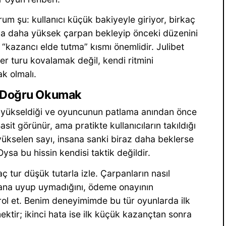
um şu: kullanıcı küçük bakiyeyle giriyor, birkaç
urda daha yüksek çarpan bekleyip önceki düzenini
kazancı elde tutma” kısmı önemlidir. Julibet
 turu kovalamak değil, kendi ritmini
k olmalı.
ı Doğru Okumak
 yükseldiği ve oyuncunun patlama anından önce
sit görünür, ama pratikte kullanıcıların takıldığı
yükselen sayı, insana sanki biraz daha beklerse
Oysa bu hissin kendisi taktik değildir.
tur düşük tutarla izle. Çarpanların nasıl
 sana uyup uymadığını, ödeme onayının
rol et. Benim deneyimimde bu tür oyunlarda ilk
ktir; ikinci hata ise ilk küçük kazançtan sonra