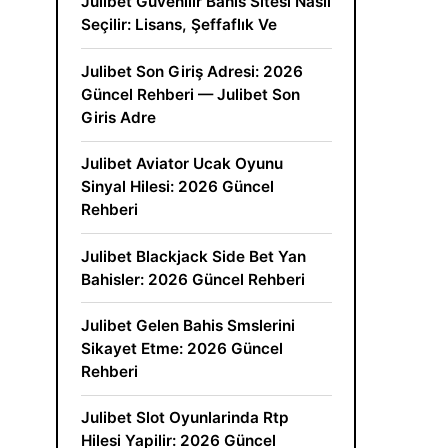
Julibet Güvenilir Bahis Sitesi Nasıl
Seçilir: Lisans, Şeffaflık Ve
Julibet Son Giriş Adresi: 2026
Güncel Rehberi — Julibet Son
Giris Adre
Julibet Aviator Ucak Oyunu
Sinyal Hilesi: 2026 Güncel
Rehberi
Julibet Blackjack Side Bet Yan
Bahisler: 2026 Güncel Rehberi
Julibet Gelen Bahis Smslerini
Sikayet Etme: 2026 Güncel
Rehberi
Julibet Slot Oyunlarinda Rtp
Hilesi Yapilir: 2026 Güncel