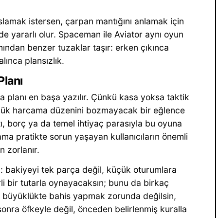
aslamak istersen, çarpan mantığını anlamak için
de yararlı olur. Spaceman ile Aviator aynı oyun
mından benzer tuzaklar taşır: erken çıkınca
lınca plansızlık.
Planı
 planı en başa yazılır. Çünkü kasa yoksa taktik
nlük harcama düzenini bozmayacak bir eğlence
rtı, borç ya da temel ihtiyaç parasıyla bu oyuna
, ama pratikte sorun yaşayan kullanıcıların önemli
n zorlanır.
: bakiyeyi tek parça değil, küçük oturumlara
rli bir tutarla oynayacaksın; bunu da birkaç
 büyüklükte bahis yapmak zorunda değilsin,
sonra öfkeyle değil, önceden belirlenmiş kuralla