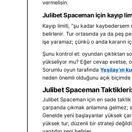
vermelisin.
Julibet Spaceman için kayıp lim
Kayıp limiti, “şu kadar kaybedersem
belirlenir. Tur ortasında ya da peş 
işe yaramaz; çünkü o anda kararın için
Şunu kontrol et: oyundan çıktıktan s
yükseliyor mu? Eğer cevap evetse, o 
Sorumlu oyun tarafında
Yeşilay’ın k
neden önemli olduğunu açık biçimde a
Julibet Spaceman Taktikleri:
Julibet Spaceman için en sade taktik 
çarpanda çıkmak anlamına gelmez; seç
Genelde yeni başlayanlar yüksek çarp
yüksek tur, düzenli bir strateji değil
yaptığın seni belirler.